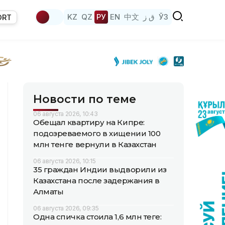
KZ
QZ
РУ
EN
中文
ق ز
ЎЗ
ORT
Новости по теме
06 августа 2026, 10:43
Обещал квартиру на Кипре:
подозреваемого в хищении 100
млн тенге вернули в Казахстан
06 августа 2026, 10:15
35 граждан Индии выдворили из
Казахстана после задержания в
Алматы
06 августа 2026, 09:35
Одна спичка стоила 1,6 млн теңге: