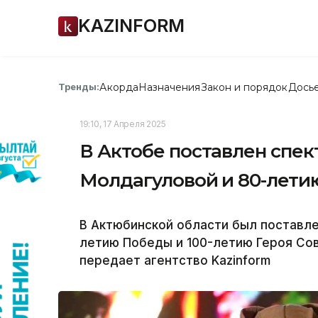
KAZINFORM
Акорда
Назначения
Закон и порядок
Дось
Тренды:
19:10, 17 Апреля 2025
В Актобе поставлен спек
Молдагуловой и 80-лет
В Актюбинской области был поставле
летию Победы и 100-летию Героя Со
передает агентство Kazinform