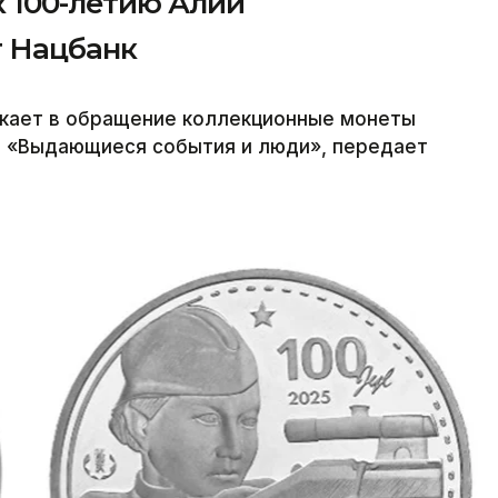
 100-летию Алии
т Нацбанк
скает в обращение коллекционные монеты
и «Выдающиеся события и люди», передает