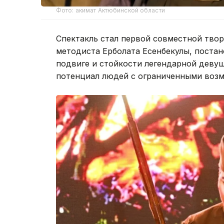
Фото: акимат Актюбинской области
Спектакль стал первой совместной твор
методиста Ерболата Есенбекулы, поста
подвиге и стойкости легендарной девуш
потенциал людей с ограниченными воз