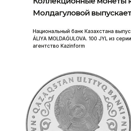
Коллекционные монеты к
Молдагуловой выпускае
Национальный банк Казахстана выпу
ÁLIYA MOLDAǴULOVA. 100 JYL из сери
агентство Kazinform