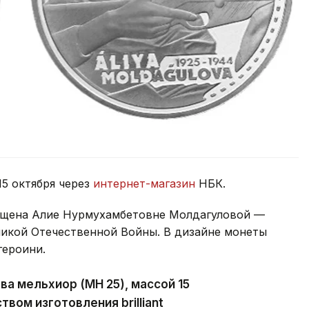
5 октября через
интернет-магазин
НБК.
вящена Алие Нурмухамбетовне Молдагуловой —
ликой Отечественной Войны. В дизайне монеты
героини.
а мельхиор (МН 25), массой 15
вом изготовления brilliant