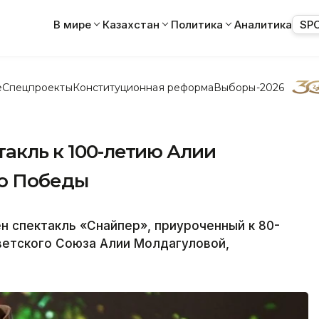
В мире
Казахстан
Политика
Аналитика
SP
е
Спецпроекты
Конституционная реформа
Выборы-2026
такль к 100-летию Алии
ию Победы
н спектакль «Снайпер», приуроченный к 80-
ветского Союза Алии Молдагуловой,