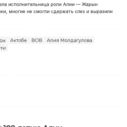
ела исполнительница роли Алии — Жарқын
ики, многие не смогли сдержать слез и выразили
еды
Актобе
ВОВ
Алия Молдагулова
ти