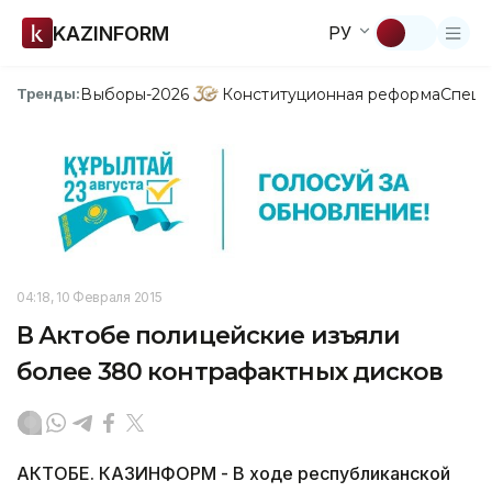
KAZINFORM
РУ
Выборы-2026
Конституционная реформа
Спецп
Тренды:
04:18, 10 Февраля 2015
В Актобе полицейские изъяли
более 380 контрафактных дисков
АКТОБЕ. КАЗИНФОРМ - В ходе республиканской