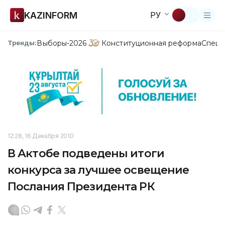
KAZINFORM
РУ
Выборы-2026
Конституционная реформа
Спецп
Тренды:
12:28, 16 Декабря 2010
В Актобе подведены итоги
конкурса за лучшее освещение
Послания Президента РК