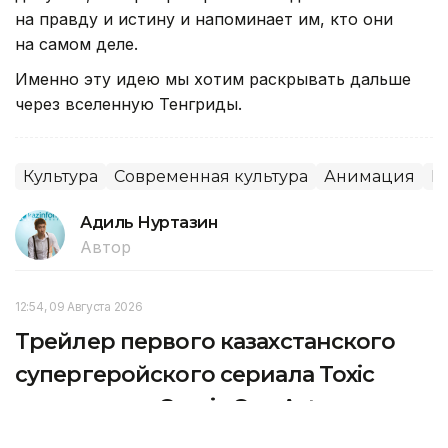
на правду и истину и напоминает им, кто они
на самом деле.
Именно эту идею мы хотим раскрывать дальше
через вселенную Тенгриды.
Культура
Современная культура
Анимация
К
Адиль Нуртазин
Автор
12:54, 09 Августа 2026
Трейлер первого казахстанского
супергеройского сериала Toxic
показали на Comic Con Astana