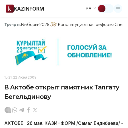
KAZINFORM
РУ
Выборы-2026
Конституционная реформа
Спецп
Тренды:
15:21, 22 Июня 2009
В Актобе открыт памятник Талгату
Бегельдинову
АКТОБЕ. 26 мая. КАЗИНФОРМ /Самал Ендибаева/ -