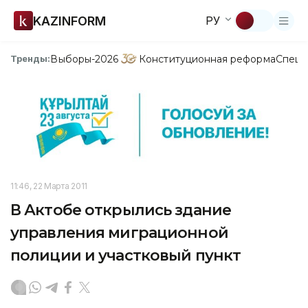
KAZINFORM
РУ
Выборы-2026
Конституционная реформа
Спецп
Тренды:
11:46, 22 Марта 2011
В Актобе открылись здание
управления миграционной
полиции и участковый пункт