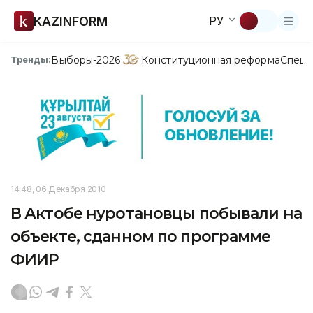
KAZINFORM
РУ
Выборы-2026
Конституционная реформа
Спецп
Тренды:
14:48, 06 Декабря 2010
В Актобе нуротановцы побывали на
объекте, сданном по программе
ФИИР