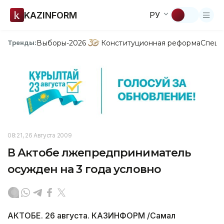
KAZINFORM
РУ
Выборы-2026
Конституционная реформа
Спецп
Тренды:
08:21, 26 Августа 2009
В Актобе лжепредприниматель
осужден на 3 года условно
АКТОБЕ. 26 августа. КАЗИНФОРМ /Самал