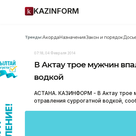
KAZINFORM
Акорда
Назначения
Закон и порядок
Дось
Тренды:
07:18, 04 Февраля 2014
В Актау трое мужчин впа
водкой
АСТАНА. КАЗИНФОРМ - В Актау трое 
отравления суррогатной водкой, соо