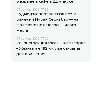
о взрыве в кафе в Щучинске
07 августа 2026, 17:32
Судмедэксперт показал все 35
ранений Нурай Серикбай — на
манекене не осталось живого
места
07 августа 2026, 17:00
Реконструкция трассы Кызылорда
– Жезказган: 192 км уже открыты
для движения