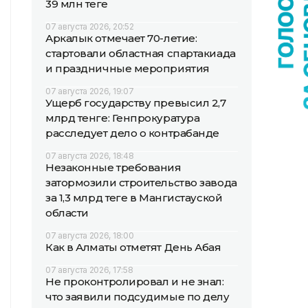
39 млн теңге
07 августа 2026, 20:52
Аркалык отмечает 70-летие:
стартовали областная спартакиада
и праздничные мероприятия
07 августа 2026, 19:07
Ущерб государству превысил 2,7
млрд тенге: Генпрокуратура
расследует дело о контрабанде
07 августа 2026, 18:48
Незаконные требования
затормозили строительство завода
за 1,3 млрд теңге в Мангистауской
области
07 августа 2026, 18:00
Как в Алматы отметят День Абая
07 августа 2026, 17:58
Не проконтролировал и не знал:
что заявили подсудимые по делу