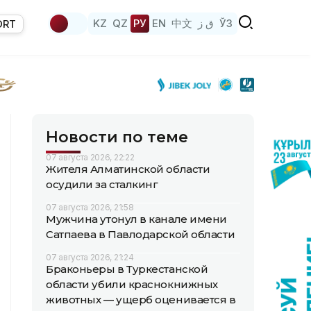
KZ
QZ
РУ
EN
中文
ق ز
ЎЗ
ORT
Новости по теме
07 августа 2026, 22:22
Жителя Алматинской области
осудили за сталкинг
07 августа 2026, 21:58
Мужчина утонул в канале имени
Сатпаева в Павлодарской области
07 августа 2026, 21:24
Браконьеры в Туркестанской
области убили краснокнижных
животных — ущерб оценивается в