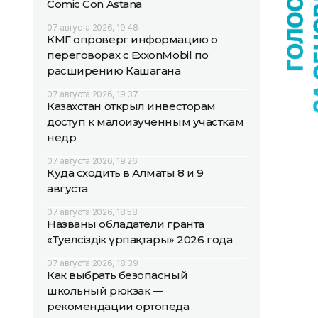
Comic Con Astana
07 августа 2026, 19:48
КМГ опроверг информацию о
переговорах с ExxonMobil по
расширению Кашагана
07 августа 2026, 19:37
Казахстан открыл инвесторам
доступ к малоизученным участкам
недр
07 августа 2026, 19:26
Куда сходить в Алматы 8 и 9
августа
07 августа 2026, 18:58
Названы обладатели гранта
«Тәуелсіздік ұрпақтары» 2026 года
07 августа 2026, 18:39
Как выбрать безопасный
школьный рюкзак —
рекомендации ортопеда