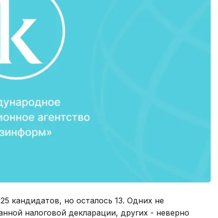
5 кандидатов, но осталось 13. Одних не
анной налоговой декларации, других - неверно