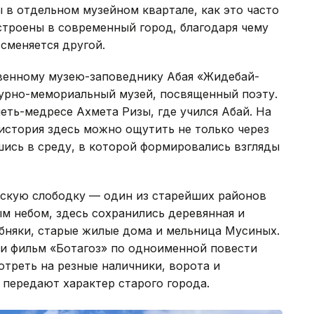
ы в отдельном музейном квартале, как это часто
встроены в современный город, благодаря чему
 сменяется другой.
венному музею-заповеднику Абая «Жидебай-
атурно-мемориальный музей, посвященный поэту.
еть-медресе Ахмета Ризы, где учился Абай. На
история здесь можно ощутить не только через
шись в среду, в которой формировались взгляды
рскую слободку — один из старейших районов
м небом, здесь сохранились деревянная и
бняки, старые жилые дома и мельница Мусиных.
ли фильм «Ботагоз» по одноименной повести
отреть на резные наличники, ворота и
 передают характер старого города.