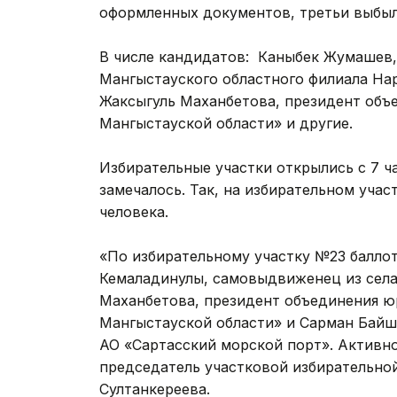
оформленных документов, третьи выбыл
В числе кандидатов: Каныбек Жумашев,
Мангыстауского областного филиала На
Жаксыгуль Маханбетова, президент объ
Мангыстауской области» и другие.
Избирательные участки открылись с 7 ча
замечалось. Так, на избирательном учас
человека.
«По избирательному участку №23 баллот
Кемаладинулы, самовыдвиженец из села
Маханбетова, президент объединения ю
Мангыстауской области» и Сарман Бай
АО «Сартасский морской порт». Активно
председатель участковой избирательной
Султанкереева.