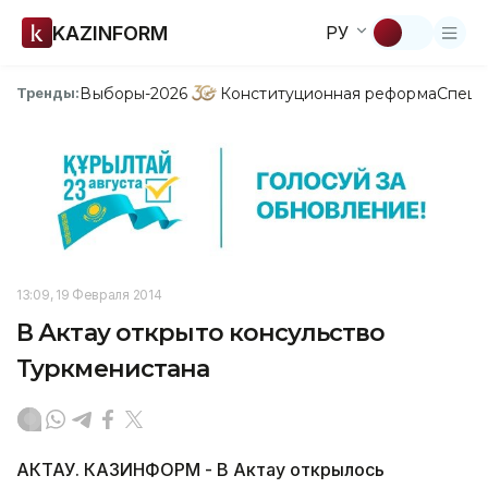
KAZINFORM
РУ
Выборы-2026
Конституционная реформа
Спецп
Тренды:
13:09, 19 Февраля 2014
В Актау открыто консульство
Туркменистана
АКТАУ. КАЗИНФОРМ - В Актау открылось