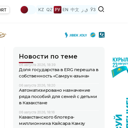
KZ
QZ
РУ
EN
中文
ق ز
ЎЗ
ORT
Новости по теме
06 августа 2026, 18:39
Доля государства в ERG перешла в
собственность «Самрук-Қазына»
06 августа 2026, 18:20
Автоматизировано назначение
ряда пособий для семей с детьми
в Казахстане
06 августа 2026, 18:16
Казахстанского блогера-
миллионника Кайсара Камзу