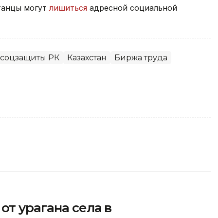
станцы могут
лишиться
адресной социальной
 соцзащиты РК
Казахстан
Биржа труда
от урагана села в