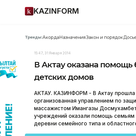
KAZINFORM
Акорда
Назначения
Закон и порядок
Дось
Тренды:
15:47, 31 Января 2014
В Актау оказана помощь
детских домов
АКТАУ. КАЗИНФОРМ - В Актау прошла
организованная управлением по защи
массажистом Имангазы Досмухамбето
учреждений оказали помощь семьям 
деревни семейного типа и областног