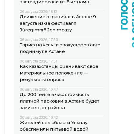
экстрадировали из Вьетнама
06 августа 2026, 18:12
Движение ограничат в Астане 9
августа из-за фестиваля
Jüregımnıñ Jenımpazy
06 августа 2026, 17:53
Тариф на услуги эвакуаторов авто
поднимут в Астане
06 августа 2026, 17:51
Как казахстанцы оценивают свое
материальное положение —
результаты опроса
06 августа 2026, 16:47
До 200 тенге в час: стоимость
платной парковки в Астане будет
зависеть от района
06 августа 2026, 16:42
Жителей сел области Ұлытау
обеспечили питьевой водой