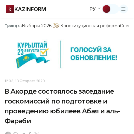
KAZINFORM
РУ
Выборы-2026
Конституционная реформа
Спецп
Тренды:
12:03, 13 Февраля 2020
В Акорде состоялось заседание
госкомиссий по подготовке и
проведению юбилеев Абая и аль-
Фараби