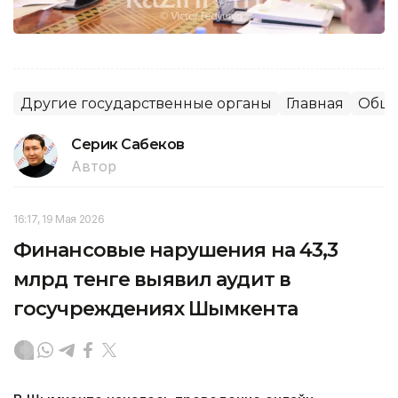
Другие государственные органы
Главная
Обще
Серик Сабеков
Автор
16:17, 19 Мая 2026
Финансовые нарушения на 43,3
млрд тенге выявил аудит в
госучреждениях Шымкента