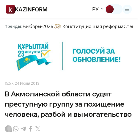
KAZINFORM
РУ
Выборы-2026
Конституционная реформа
Спецп
Тренды:
15:57, 24 Июля 2013
В Акмолинской области судят
преступную группу за похищение
человека, разбой и вымогательство