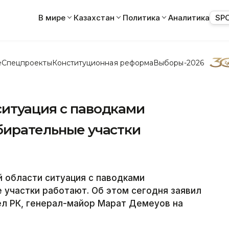
В мире
Казахстан
Политика
Аналитика
SP
е
Спецпроекты
Конституционная реформа
Выборы-2026
ситуация с паводками
бирательные участки
 области ситуация с паводками
 участки работают. Об этом сегодня заявил
ел РК, генерал-майор Марат Демеуов на