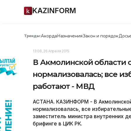
KAZINFORM
Акорда
Назначения
Закон и порядок
Дось
Тренды:
13:08, 26 Апреля 2015
В Акмолинской области 
нормализовалась; все из
работают - МВД
АСТАНА. КАЗИНФОРМ - В Акмолинской
нормализовалась, все избирательные
заместитель министра внутренних д
брифинге в ЦИК РК.