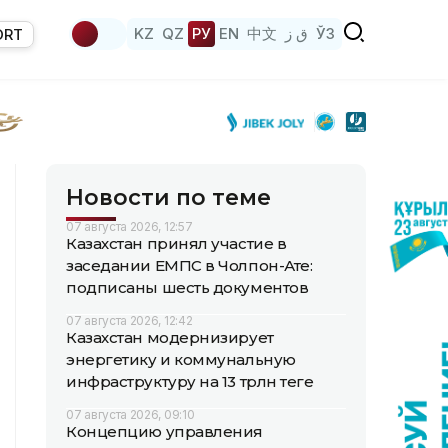
KZ
QZ
РУ
EN
中文
ق ز
ЎЗ
ORT
Новости по теме
07 августа 2026, 12:57
Казахстан принял участие в
заседании ЕМПС в Чолпон-Ате:
подписаны шесть документов
07 августа 2026, 12:42
Казахстан модернизирует
энергетику и коммунальную
инфраструктуру на 13 трлн теңге
07 августа 2026, 09:10
Концепцию управления