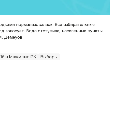
одками нормализовалась. Все избирательные
од голосует. Вода отступила, населенные пункты
М. Демеуов.
16 в Мажилис РК
Выборы