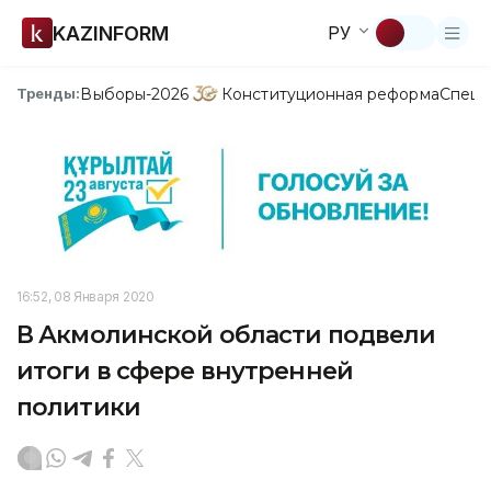
KAZINFORM
РУ
Выборы-2026
Конституционная реформа
Спецп
Тренды:
16:52, 08 Января 2020
В Акмолинской области подвели
итоги в сфере внутренней
политики