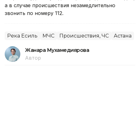
а в случае происшествия незамедлительно
звонить по номеру 112.
Река Есиль
МЧС
Происшествия, ЧС
Астана
Жанара Мухамедиярова
Автор
01:12, 06 Августа 2026
Расследования и аресты по фактам
44 лесных пожаров проходят в
Турции
Власти задержали шестерых подозреваемых, еще