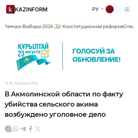
KAZINFORM
РУ
Выборы-2026
Конституционная реформа
Спецп
Тренды:
12:10, 15 Июля 2015
В Акмолинской области по факту
убийства сельского акима
возбуждено уголовное дело