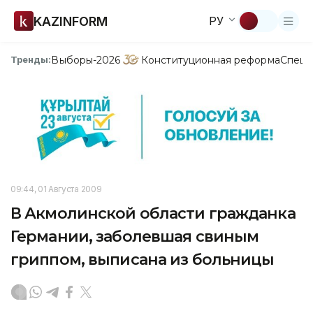
KAZINFORM
РУ
Выборы-2026
Конституционная реформа
Спецп
Тренды:
09:44, 01 Августа 2009
В Акмолинской области гражданка
Германии, заболевшая свиным
гриппом, выписана из больницы