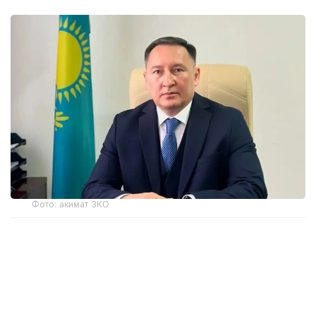
Фото: акимат ЗКО
Ранее распоряжением акима Западно-
Казахстанской области Наримана Торегалиева
от 3 июня 2026 года Мадияр Утешев был
отстранен от исполнения служебных
обязанностей сроком на один месяц.