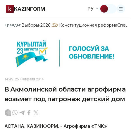
KAZINFORM
РУ
Выборы-2026
Конституционная реформа
Спецп
Тренды:
14:49, 25 Февраля 2014
В Акмолинской области агрофирма
возьмет под патронаж детский дом
АСТАНА. КАЗИНФОРМ. - Агрофирма «TNK»