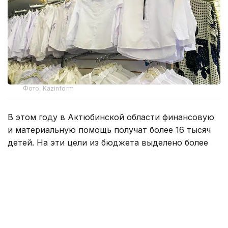
Фото: Kazinform
В этом году в Актюбинской области финансовую
и материальную помощь получат более 16 тысяч
детей. На эти цели из бюджета выделено более
800 млн тенге. Помощь в подготовке к школе
окажут учащимся села Карауылкельды, где
объявлен режим чрезвычайной ситуации.
— Единовременная помощь также будет
оказана детям из семей, имущество
которых пострадало в результате