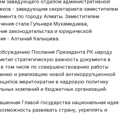
лем заведующего отделом административной
беков - заведующим секретариата-заместителем
амента по городу Алматы. Заместителем
чения стала Гульнара Мухамедиева,
ия законодательства и юридической
ния - Алтынай Капышева.
 обсуждению Послания Президента РК народу
метил стратегическую важность документа в
 в том числе по совершенствованию работы
ванию и реализацию новой антикоррупционной
инципов меритократии в кадровую политику
льных компаний и бюджетных организаций.
ашенная Главой государства национальная идея
 возможность развивать страну, укреплять и