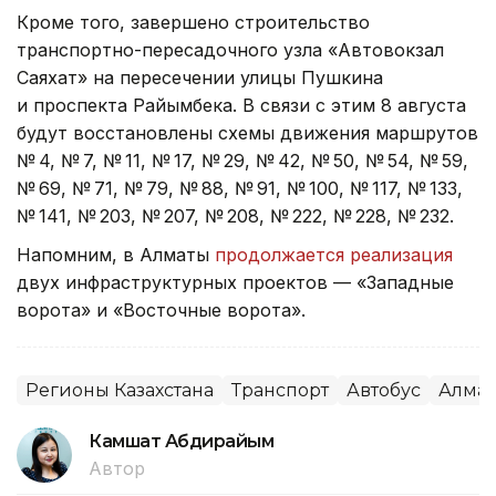
Кроме того, завершено строительство
транспортно-пересадочного узла «Автовокзал
Саяхат» на пересечении улицы Пушкина
и проспекта Райымбека. В связи с этим 8 августа
будут восстановлены схемы движения маршрутов
№ 4, № 7, № 11, № 17, № 29, № 42, № 50, № 54, № 59,
№ 69, № 71, № 79, № 88, № 91, № 100, № 117, № 133,
№ 141, № 203, № 207, № 208, № 222, № 228, № 232.
Напомним, в Алматы
продолжается реализация
двух инфраструктурных проектов — «Западные
ворота» и «Восточные ворота».
Регионы Казахстана
Транспорт
Автобус
Алма
Камшат Абдирайым
Автор