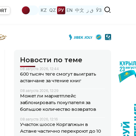
KZ
QZ
РУ
EN
中文
ق ز
ЎЗ
ORT
Новости по теме
08 августа 2026, 12:44
600 тысяч теңге смогут выиграть
астанчане за чтение книг
08 августа 2026, 12:29
Может ли маркетплейс
заблокировать покупателя за
большое количество возвратов
08 августа 2026, 12:16
Участок шоссе Коргалжын в
Астане частично перекроют до 10