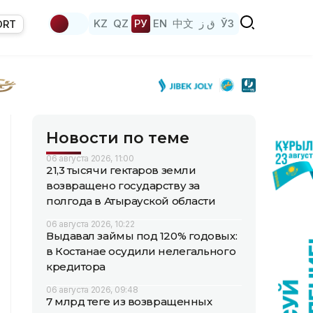
KZ
QZ
РУ
EN
中文
ق ز
ЎЗ
ORT
Новости по теме
06 августа 2026, 11:00
21,3 тысячи гектаров земли
возвращено государству за
полгода в Атырауской области
06 августа 2026, 10:22
Выдавал займы под 120% годовых:
в Костанае осудили нелегального
кредитора
06 августа 2026, 09:48
7 млрд теңге из возвращенных