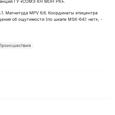
танций ГУ «СОМЭ КН МОН РК».
.1. Магнитуда MPV 6.6. Координаты эпицентра
ведения об ощутимости (по шкале МSК-64): нет», -
Происшествия