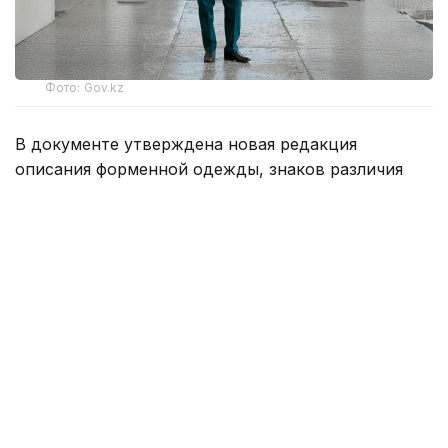
Фото: Gov.kz
В документе утверждена новая редакция
описания форменной одежды, знаков различия
и правил их ношения. Согласно новым правилам,
сотрудники органов внутренних дел обязаны
носить форменную одежду строго
в соответствии с установленными требованиями.
Она должна соответствовать утвержденным
образцам, быть аккуратно подогнана
и содержаться в безупречном состоянии.
В служебное время полицейские должны
находиться в форме, соответствующей
присвоенному специальному званию. Исключение