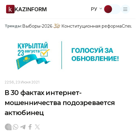
KAZINFORM
РУ
Выборы-2026
Конституционная реформа
Спецп
Тренды:
22:56, 23 Июня 2021
В 30 фактах интернет-
мошенничества подозревается
актюбинец