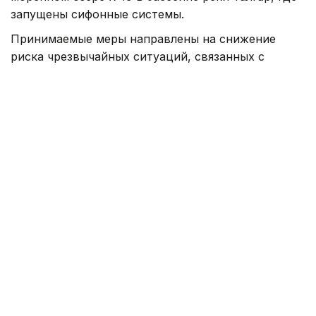
запущены сифонные системы.
Принимаемые меры направлены на снижение
риска чрезвычайных ситуаций, связанных с
селевыми явлениями, а также повышение
безопасности населения, объектов
инфраструктуры и территорий, подверженных
селевой опасности.
В МЧС отмечают, что сочетание круглосуточного
наблюдения, автоматизированного контроля и
современных средств связи позволит повысить
эффективность раннего выявления угроз и
своевременного реагирования на возможные
селевые процессы.
Напомним, центр исследований землетрясений
Казахстана и Китая
откроют
в Алматы.