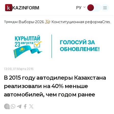
KAZINFORM
РУ
Выборы-2026
Конституционная реформа
Спецп
Тренды:
13:09, 01 Марта 2016
В 2015 году автодилеры Казахстана
реализовали на 40% меньше
автомобилей, чем годом ранее