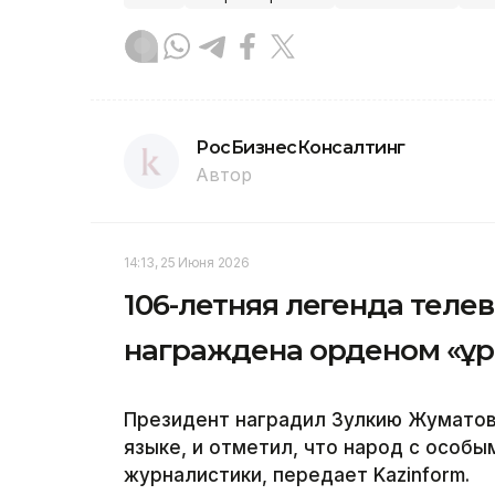
РосБизнесКонсалтинг
Автор
14:13, 25 Июня 2026
106-летняя легенда теле
награждена орденом «Құ
Президент наградил Зулкию Жуматов
языке, и отметил, что народ с особы
журналистики, передает Kazinform.