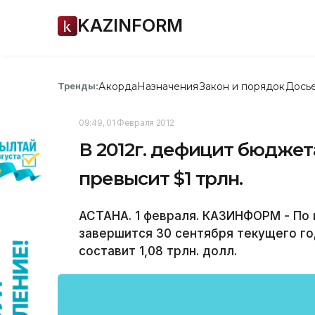
KAZINFORM
Акорда
Назначения
Закон и порядок
Дось
Тренды:
09:49, 01 Февраля 2012
В 2012г. дефицит бюдже
превысит $1 трлн.
АСТАНА. 1 февраля. КАЗИНФОРМ - По и
завершится 30 сентября текущего г
составит 1,08 трлн. долл.