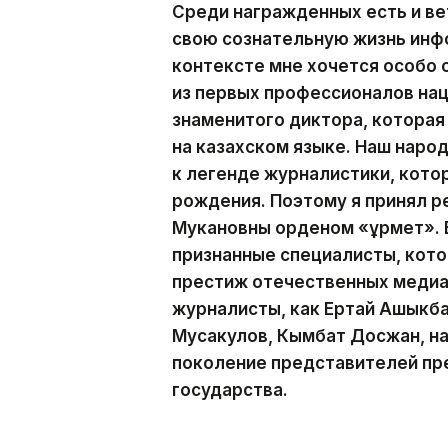
Среди награжденных есть и ве
свою сознательную жизнь инф
контексте мне хочется особо
из первых профессионалов на
знаменитого диктора, которая
на казахском языке. Наш наро
к легенде журналистики, кото
рождения. Поэтому я принял р
Мукановны орденом «Құрмет». 
признанные специалисты, кот
престиж отечественных медиа.
журналисты, как Ертай Ашыкба
Мусакулов, Кымбат Досжан, н
поколение представителей пр
государства.