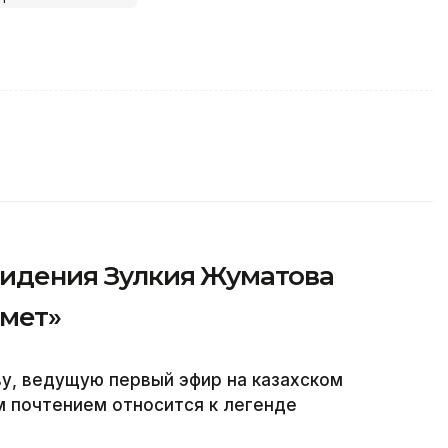
видения Зулкия Жуматова
рмет»
у, ведущую первый эфир на казахском
м почтением относится к легенде