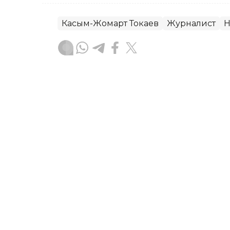
Касым-Жомарт Токаев
Журналист
Н
Гульжан Тасмаганбетова
Автор
18:11, 22 Июня 2026
От Среднего коридора до
видение сотрудничества 
Партнерство между Казахстаном и Е