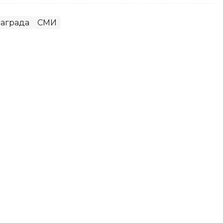
аграда
СМИ
 ИИ: Токаев представил
с ЕС
вропейским союзом сегодня важно,