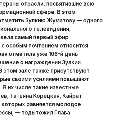
тераны отрасли, посвятившие всю
ормационной сфере. В этом
 отметить Зулкию Жуматову — одного
ционального телевидения,
 вела самый первый эфир
д с особым почтением относится
рая отметила уже 106-й день
ешение о награждении Зулкии
В этом зале также присутствуют
орые своими усилиями повышают
 В их числе такие известные
ев, Татьяна Корецкая, Кайрат
а которых равняется молодое
ессы, — подытожил Глава