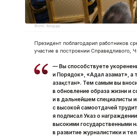
Фото: Акорда
Президент поблагодарил работников ср
участие в построении Справедливого, Ч
— Вы способствуете укоренен
и Порядок», «Адал азамат», а
Қазақстан». Тем самым вы вно
в обновление образа жизни и с
и в дальнейшем специалисты
с высокой самоотдачей трудит
я подписал Указ о награжден
высокими государственными н
в развитие журналистики и те