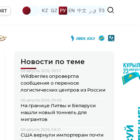
KZ
QZ
РУ
EN
中文
ق ز
ЎЗ
ORT
Новости по теме
06 августа 2026, 05:57
Wildberries опровергла
сообщения о переносе
логистических центров из России
06 августа 2026, 05:08
На границе Литвы и Беларуси
нашли новый тоннель для
мигрантов
06 августа 2026, 04:21
США вернули импортерам почти