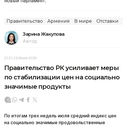
новый парламент.
Правительство
Армения
В мире
Отставки
П
Зарина Жакупова
Автор
21:31, 23 Июля 2026
Правительство РК усиливает меры
по стабилизации цен на социально
значимые продукты
По итогам трех недель июля средний индекс цен
на социально значимые продовольственные