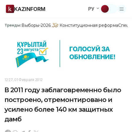
KAZINFORM
РУ
Выборы-2026
Конституционная реформа
Спецп
Тренды:
12:27, 01 Февраля 2012
В 2011 году заблаговременно было
построено, отремонтировано и
усилено более 140 км защитных
дамб