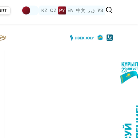
KZ
QZ
РУ
EN
中文
ق ز
ЎЗ
ORT