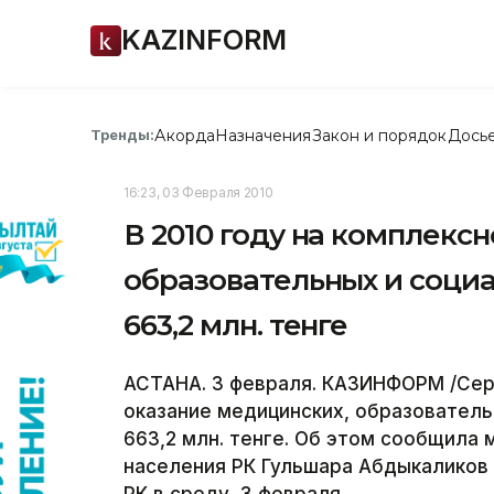
KAZINFORM
Акорда
Назначения
Закон и порядок
Дось
Тренды:
16:23, 03 Февраля 2010
В 2010 году на комплекс
образовательных и социа
663,2 млн. тенге
АСТАНА. 3 февраля. КАЗИНФОРМ /Сери
оказание медицинских, образователь
663,2 млн. тенге. Об этом сообщила
населения РК Гульшара Абдыкаликов