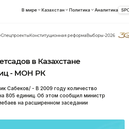
В мире
Казахстан
Политика
Аналитика
SP
е
Спецпроекты
Конституционная реформа
Выборы-2026
етсадов в Казахстане
иц - МОН РК
к Сабеков/ - В 2009 году количество
на 805 единиц. Об этом сообщил министр
мебаев на расширенном заседании