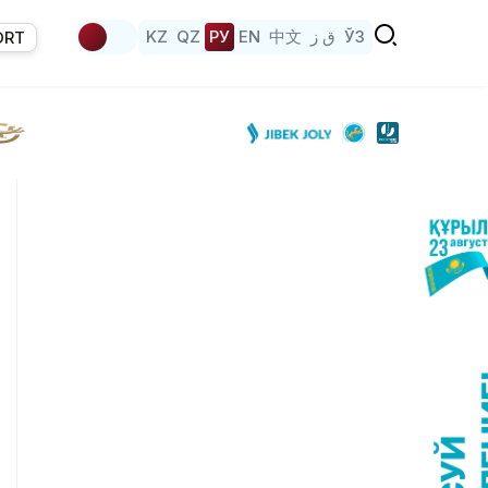
KZ
QZ
РУ
EN
中文
ق ز
ЎЗ
ORT