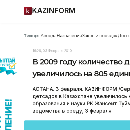
KAZINFORM
Акорда
Назначения
Закон и порядок
Дось
Тренды:
16:29, 03 Февраля 2010
В 2009 году количество д
увеличилось на 805 един
АСТАНА. 3 февраля. КАЗИНФОРМ /Сери
детсадов в Казахстане увеличилось 
образования и науки РК Жансеит Туй
ведомства в среду, 3 февраля.