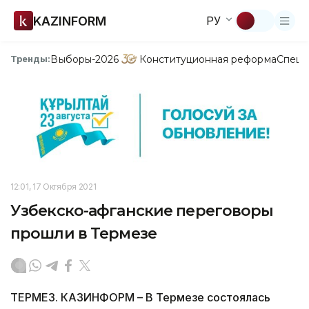
KAZINFORM
РУ
Выборы-2026
Конституционная реформа
Спецп
Тренды:
12:01, 17 Октября 2021
Узбекско-афганские переговоры
прошли в Термезе
ТЕРМЕЗ. КАЗИНФОРМ – В Термезе состоялась