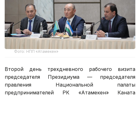
Фото: НПП «Атамекен»
Второй день трехдневного рабочего визита
председателя Президиума — председателя
правления Национальной палаты
предпринимателей РК «Атамекен» Каната
Шарлапаева в Республику Узбекистан был
посвящен развитию прямых связей между
предпринимателями Казахстана и Узбекистана,
расширению инвестиционного сотрудничества,
укреплению производственной кооперации
и поиску новых точек экономического роста.