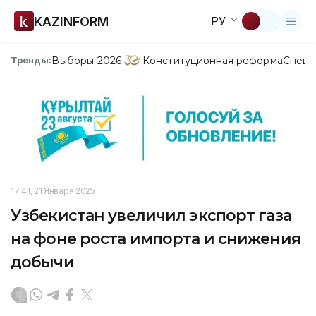
KAZINFORM
РУ
Выборы-2026
Конституционная реформа
Спецп
Тренды:
17:41, 21 Января 2025
Узбекистан увеличил экспорт газа
на фоне роста импорта и снижения
добычи