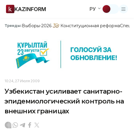
KAZINFORM
РУ
Выборы-2026
Конституционная реформа
Спецп
Тренды:
10:24, 27 Июля 2009
Узбекистан усиливает санитарно-
эпидемиологический контроль на
внешних границах