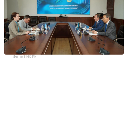
Фото: ЦИК РК
Председатель Центризбиркома подчеркнул
многолетний опыт сотрудничества и постоянное
участие наблюдателей МПА СНГ в наблюдении за
ходом проведения электоральных кампаний в
нашей стране.
Нурлан Абдиров напомнил об участии миссии в
наблюдении за прошедшим в марте текущего
года в Казахстане референдуме по принятию