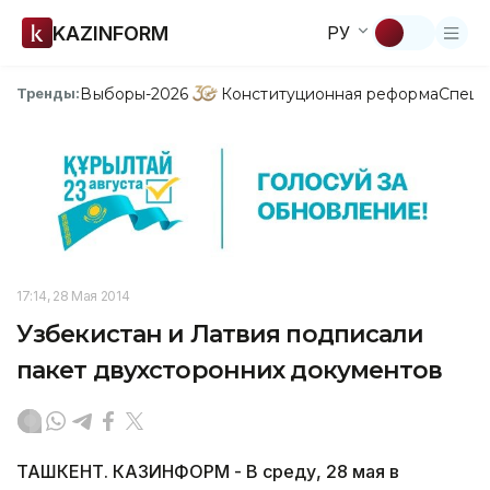
KAZINFORM
РУ
Выборы-2026
Конституционная реформа
Спецп
Тренды:
17:14, 28 Мая 2014
Узбекистан и Латвия подписали
пакет двухсторонних документов
ТАШКЕНТ. КАЗИНФОРМ - В среду, 28 мая в