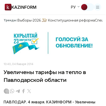
KAZINFORM
РУ
Выборы-2026
Конституционная реформа
Спецп
Тренды:
10:40, 04 Января 2014
Увеличены тарифы на тепло в
Павлодарской области
ПАВЛОДАР. 4 января. КАЗИНФОРМ - Увеличены