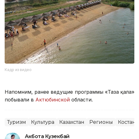
Кадр из видео
Напомним, ранее ведущие программы «Таза қала»
побывали в
Актюбинской
области.
Туризм
Культура
Казахстан
Регионы
Костана
Акбота Кузекбай