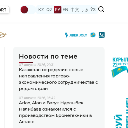
KZ
QZ
РУ
EN
中文
ق ز
ЎЗ
ORT
Новости по теме
07 августа 2026, 21:31
Казахстан определил новые
направления торгово-
экономического сотрудничества с
рядом стран
07 августа 2026, 16:42
Arlan, Alan и Barys: Нурлыбек
Налибаев ознакомился с
производством бронетехники в
Астане