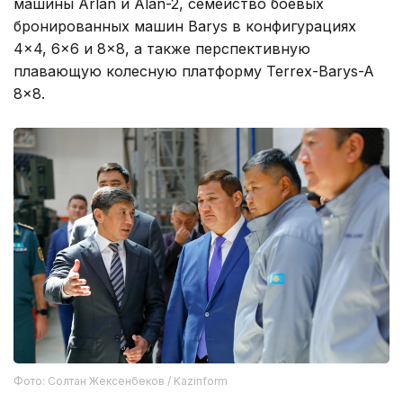
машины Arlan и Alan-2, семейство боевых
бронированных машин Barys в конфигурациях
4×4, 6×6 и 8×8, а также перспективную
плавающую колесную платформу Terrex-Barys-A
8×8.
Фото: Солтан Жексенбеков / Kazinform