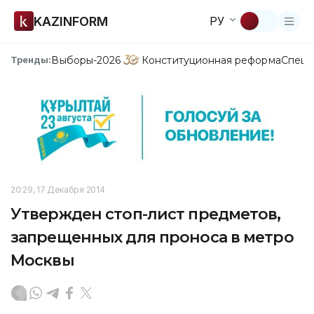
KAZINFORM
РУ
Выборы-2026
Конституционная реформа
Спецп
Тренды:
20:29, 17 Декабря 2014
Утвержден стоп-лист предметов,
запрещенных для проноса в метро
Москвы