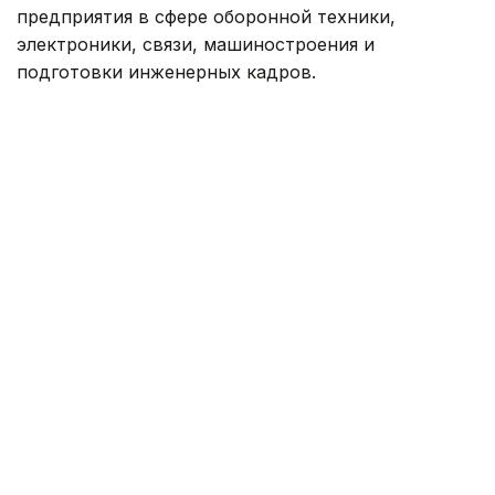
предприятия в сфере оборонной техники,
электроники, связи, машиностроения и
подготовки инженерных кадров.
В ходе визита первому заместителю Премьер-
министра также представили разработки
холдинга в области электронно-оптических
комплексов, радиолокационных станций, средств
связи, роботизированных платформ и боевых
модулей. По ряду направлений уровень
казахстанского содержания превышает 70%.