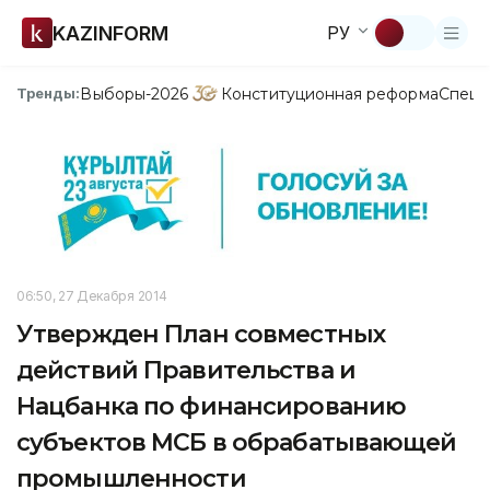
KAZINFORM
РУ
Выборы-2026
Конституционная реформа
Спецп
Тренды:
06:50, 27 Декабря 2014
Утвержден План совместных
действий Правительства и
Нацбанка по финансированию
субъектов МСБ в обрабатывающей
промышленности