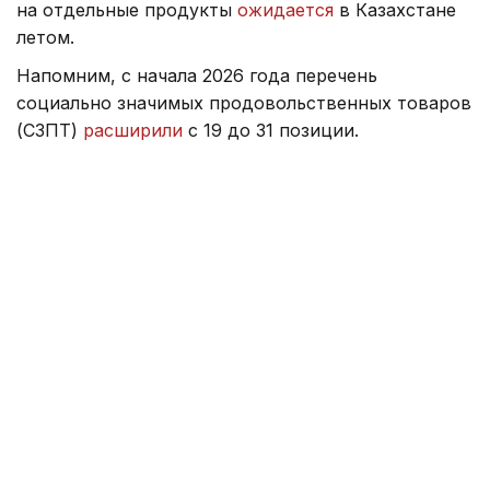
на отдельные продукты
ожидается
в Казахстане
летом.
Напомним, с начала 2026 года перечень
социально значимых продовольственных товаров
(СЗПТ)
расширили
с 19 до 31 позиции.
Ранее министр торговли ответил, как цены
на топливо и возможное повышение тарифов
на электроэнергию
могут повлиять
на стоимость
продуктов питания.
Правительство
Серик Жумангарин
Казахстан
Зарина Жакупова
Автор
12:47, 22 Июля 2026