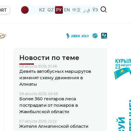
KZ
QZ
РУ
EN
中文
ق ز
ЎЗ
ORT
Новости по теме
08 августа 2026, 01:48
Девять автобусных маршрутов
изменят схему движения в
Алматы
08 августа 2026, 00:48
Более 360 гектаров леса
пострадали от пожаров в
Жамбылской области
07 августа 2026, 22:22
Жителя Алматинской области