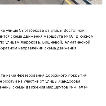
тка улицы Сыргабекова от улицы Восточной
енится схема движения маршрута № 68. В южном
 по улицам Жарокова, Вишневой, Алматинской
 обратном направлении схема движения
густа из-за фрезерования дорожного покрытия
е Яссауи на участке от улицы Жандосова
енены схемы движения маршрутов № 4, № 14,