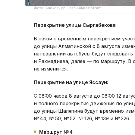
Фото: Александр Павский/Kazinform
Перекрытие улицы Сыргабекова
В связи с временным перекрытием учас
до улицы Алматинской с 8 августа изм
направлении автобусы будут следовать
и Рахмадиева, далее — по маршруту. В
не изменится.
Перекрытие на улице Яссауи:
С 08:00 часов 8 августа до 08:00 12 ав
и полного перекрытия движения по улиц
до улицы Шаляпина будут временно изм
№ 44, № 50, № 52, № 126, № 139 и № 226.
Маршрут № 4