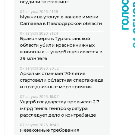
осудили за сталкинг
07 августа 2026, 21:58
Мужчина утонул в канале имени
Сатпаева в Павлодарской области
07 августа 2026, 21:24
Браконьеры в Туркестанской
области убили краснокнижных
животных — ущерб оценивается в
39 млн теңге
07 августа 2026, 20:52
Аркалык отмечает 70-летие:
стартовали областная спартакиада
и праздничные мероприятия
07 августа 2026, 19:07
Ущерб государству превысил 2,7
млрд тенге: Генпрокуратура
расследует дело о контрабанде
07 августа 2026, 18:48
Незаконные требования