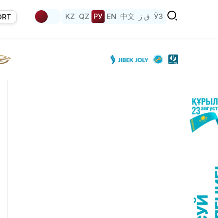
KZ
QZ
РУ
EN
中文
ق ز
ЎЗ
ORT