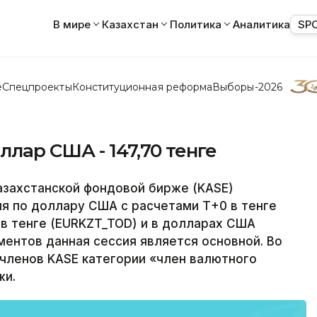
В мире
Казахстан
Политика
Аналитика
SP
е
Спецпроекты
Конституционная реформа
Выборы-2026
ллар США - 147,70 тенге
азахстанской фондовой бирже (KASE)
ия по доллару США с расчетами Т+0 в тенге
 в тенге (EURKZT_TOD) и в долларах США
ментов данная сессия является основной. Во
 членов KASE категории «член валютного
жи.