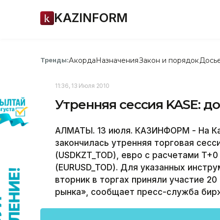
KAZINFORM
Акорда
Назначения
Закон и порядок
Дось
Тренды:
11:36, 13 Июля 2010
Утренняя сессия KASE: до
АЛМАТЫ. 13 июля. КАЗИНФОРМ - На К
закончилась утренняя торговая сесс
(USDKZT_TOD), евро с расчетами T+0
(EURUSD_TOD). Для указанных инстру
вторник в торгах приняли участие 20
рынка», сообщает пресс-служба бир