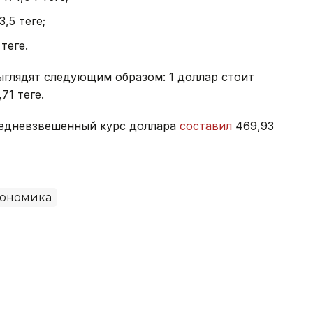
,5 теңге;
теңге.
ыглядят следующим образом: 1 доллар стоит
71 теңге.
средневзвешенный курс доллара
составил
469,93
ономика