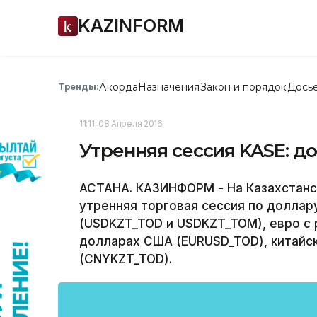
KAZINFORM
Акорда
Назначения
Закон и порядок
Дось
Тренды:
11:11, 08 Апреля 2016
Утренняя сессия KASE: до
АСТАНА. КАЗИНФОРМ - На Казахстанс
утренняя торговая сессия по доллар
(USDKZT_TOD и USDKZT_TOM), евро с 
долларах США (EURUSD_TOD), китайск
(CNYKZT_TOD).