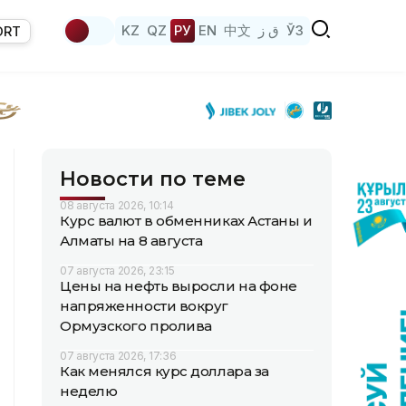
KZ
QZ
РУ
EN
中文
ق ز
ЎЗ
ORT
Новости по теме
08 августа 2026, 10:14
Курс валют в обменниках Астаны и
Алматы на 8 августа
07 августа 2026, 23:15
Цены на нефть выросли на фоне
напряженности вокруг
Ормузского пролива
07 августа 2026, 17:36
Как менялся курс доллара за
неделю