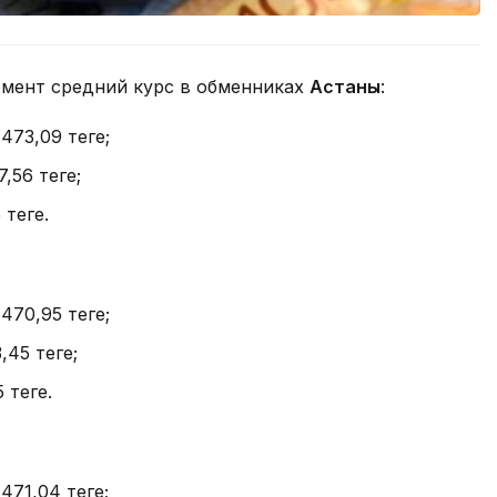
омент средний курс в обменниках
Астаны
:
 473,09 теңге;
7,56 теңге;
теңге.
 470,95 теңге;
,45 теңге;
теңге.
471,04 теңге;