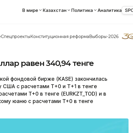
В мире
Казахстан
Политика
Аналитика
SP
е
Спецпроекты
Конституционная реформа
Выборы-2026
ллар равен 340,94 тенге
кой фондовой бирже (KASE) закончилась
у США с расчетами Т+0 и Т+1 в тенге
расчетами T+0 в тенге (EURKZT_TOD) и в
ому юаню с расчетами T+0 в тенге