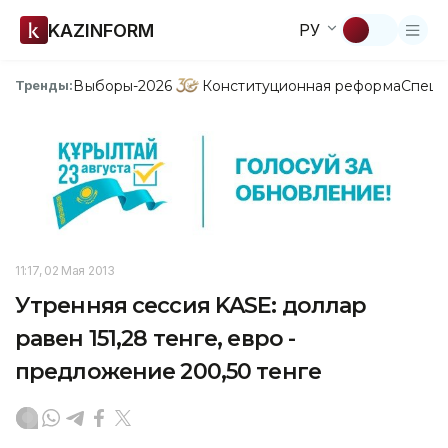
KAZINFORM
РУ
Выборы-2026
Конституционная реформа
Спецп
Тренды:
11:17, 02 Мая 2013
Утренняя сессия KASE: доллар
равен 151,28 тенге, евро -
предложение 200,50 тенге