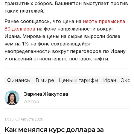
транзитных сборов. Вашингтон выступает против
таких платежей.
Ранее сообщалось, что цена на
нефть превысила
80 долларов
на фоне напряженности вокруг
Ирана. Мировые цены на сырье выросли более
чем на 1% на фоне сохраняющейся
неопределенности вокруг переговоров по Ирану
и опасений относительно поставок нефти.
Финансы
В мире
Цены и тарифы
Иран
Экон
Зарина Жакупова
Автор
17:36, 07 Августа 2026
Как менялся курс доллара за