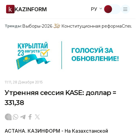
KAZINFORM
РУ
Выборы-2026
Конституционная реформа
Спецп
Тренды:
11:11, 28 Декабря 2015
Утренняя сессия KASE: доллар =
331,38
АСТАНА. КАЗИНФОРМ - На Казахстанской