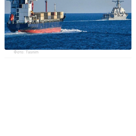
Фото: Tasnim
Нефть марки Brent подорожала на 84 цента —
до 83,33 доллара за баррель. Американская WTI
выросла на 89 центов — до 78,18 доллара
за баррель.
Поддержку рынку также оказали данные
по рынку труда США. В июле экономика страны
потеряла 23 тысячи рабочих мест, что снизило
ожидания дальнейшего повышения процентных
ставок Федеральной резервной системой. Более