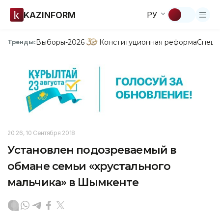
KAZINFORM
РУ
Выборы-2026
Конституционная реформа
Спецп
Тренды:
20:26, 10 Сентября 2018
Установлен подозреваемый в
обмане семьи «хрустального
мальчика» в Шымкенте