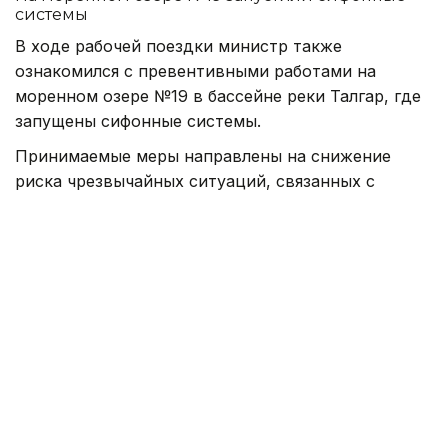
системы
В ходе рабочей поездки министр также
ознакомился с превентивными работами на
моренном озере №19 в бассейне реки Талгар, где
запущены сифонные системы.
Принимаемые меры направлены на снижение
риска чрезвычайных ситуаций, связанных с
селевыми явлениями, а также повышение
безопасности населения, объектов
инфраструктуры и территорий, подверженных
селевой опасности.
В МЧС отмечают, что сочетание круглосуточного
наблюдения, автоматизированного контроля и
современных средств связи позволит повысить
эффективность раннего выявления угроз и
своевременного реагирования на возможные
селевые процессы.