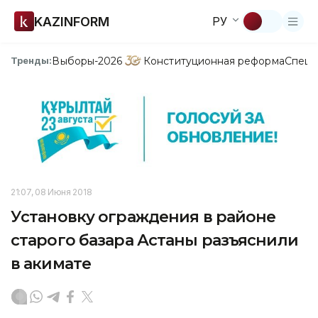
KAZINFORM
РУ
Выборы-2026
Конституционная реформа
Спецп
Тренды:
21:07, 08 Июня 2018
Установку ограждения в районе
старого базара Астаны разъяснили
в акимате