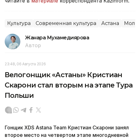
читайте в
материале
корреспондента Kazinform.
Культура
Современная культура
Астана
Моло
Жанара Мухамедиярова
Автор
23:48, 06 Августа 2026
Велогонщик «Астаны» Кристиан
Скарони стал вторым на этапе Тура
Польши
Гонщик XDS Astana Team Кристиан Скарони занял
второе место на четвертом этапе многодневной