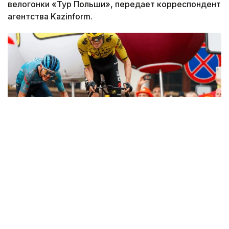
велогонки «Тур Польши», передает корреспондент
агентства Kazinform.
Фото: SprintCycling
Этап протяженностью 161,9 километра стартовал
в Жагани и финишировал в Карпаче. Судьба
победы решилась в концовке гонки, где впереди
осталась группа из трех гонщиков.