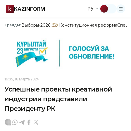
KAZINFORM
РУ
Выборы-2026
Конституционная реформа
Спецп
Тренды:
16:35, 18 Марта 2024
Успешные проекты креативной
индустрии представили
Президенту РК