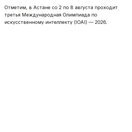
Отметим, в Астане со 2 по 8 августа проходит
третья Международная Олимпиада по
искусственному интеллекту (IOAI) — 2026.
Школьники из разных стран соревнуются в
индивидуальном и командном решении задач по
ИИ.
Президент Казахстана
Олимпиада
Касым-Жома
Адия Абубакир
Автор
12:40, 01 Августа 2026
Касым-Жомарт Токаев поздравил
Президента Швейцарии с