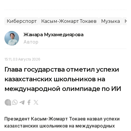
Киберспорт
Касым-Жомарт Токаев
Музыка
Ка
Жанара Мухамедиярова
Автор
15:11, 03 Августа 2026
Глава государства отметил успехи
казахстанских школьников на
международной олимпиаде по ИИ
Президент Касым-Жомарт Токаев назвал успехи
казахстанских школьников на международных