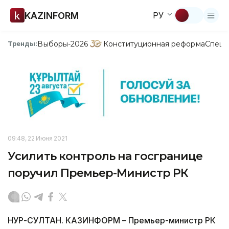
KAZINFORM
РУ
Выборы-2026
Конституционная реформа
Спецп
Тренды:
09:48, 22 Июня 2021
Усилить контроль на госгранице
поручил Премьер-Министр РК
НУР-СУЛТАН. КАЗИНФОРМ – Премьер-министр РК