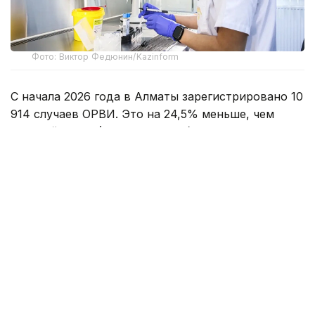
Фото: Виктор Федюнин/Kazinform
С начала 2026 года в Алматы зарегистрировано 10
914 случаев ОРВИ. Это на 24,5% меньше, чем
неделей ранее (14 458 случаев), и на 22,8% ниже,
чем за аналогичный период прошлого года (13 799
случаев). При этом 54,8% заболевших – дети,
всего 5979 случаев.
По данным департамента санитарно-
эпидемиологического контроля Алматы, среди
школьников за неделю выявлено 445 случаев
ОРВИ в 149 школах города. Уровень
заболеваемости среди учащихся не превышает
пороговых значений.