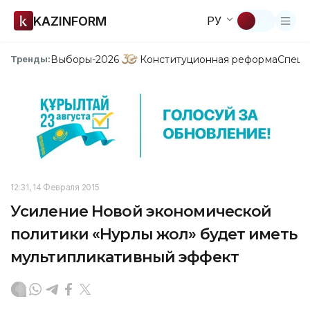
KAZINFORM
РУ
Выборы-2026
Конституционная реформа
Спецп
Тренды:
12:31, 14 Февраля 2015
Усиление Новой экономической
политики «Нурлы жол» будет иметь
мультипликативный эффект