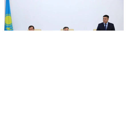
Фото: Верховный Суд
Как сообщили в пресс-службе Верховного Суда, в
церемонии приняли участие аким Актюбинской
области Асхат Шахаров, судьи, ветераны
судебной системы, руководители
правоохранительных и государственных органов,
а также сотрудники судов региона.