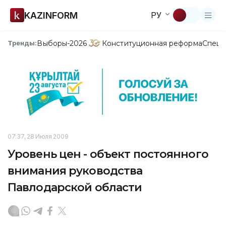
KAZINFORM
РУ
Выборы-2026
Конституционная реформа
Спецп
Тренды:
07:37, 28 Июля 2009
Уровень цен - объект постоянного
внимания руководства
Павлодарской области