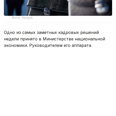
Фото: freepik
Одно из самых заметных кадровых решений
недели принято в Министерстве национальной
экономики. Руководителем его аппарата
назначен
Аскар Биахметов
. Уроженец
Актюбинской области начинал карьеру
в финансовых и налоговых органах, затем
возглавлял департамент казначейства
по Акмолинской области. В разные годы работал
в Конституционном Совете, Министерстве
национальной экономики, Канцелярии Премьер-
министра и Аппарате Правительства, был
заместителем акима Актюбинской области.
В 2024–2025 годах Биахметов занимал должность