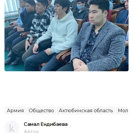
Армия
Общество
Актюбинская область
Моло
Самал Ендибаева
Автор